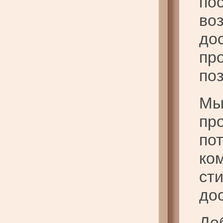
по
во
до
пр
по
Мы
пр
по
ко
ст
дос
До