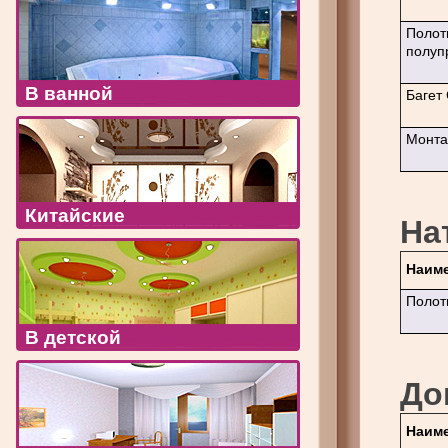
Полот
полуп
В ванной
Багет
Монта
Китайские
На
Наиме
Полот
В детской
До
Наиме