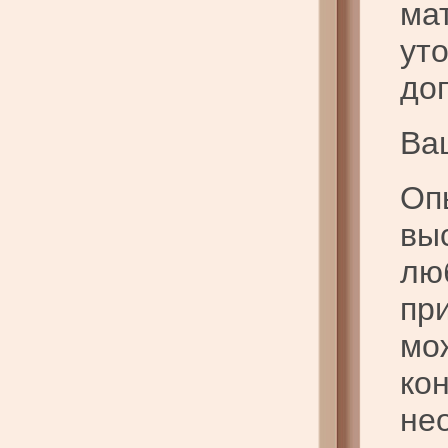
ма
ут
до
Ва
Оп
вы
лю
пр
мо
ко
не