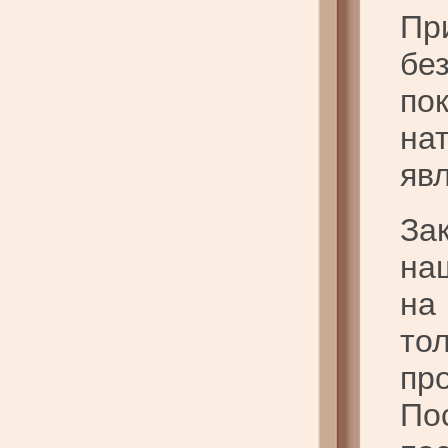
Пр
бе
по
на
яв
За
на
на
то
пр
По