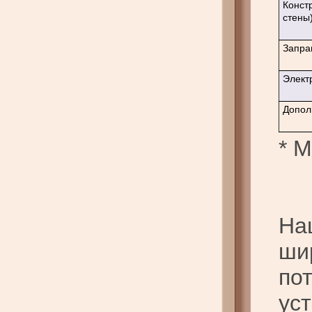
Конст
стены)
Заправ
Элект
Допол
* 
На
ши
по
ус