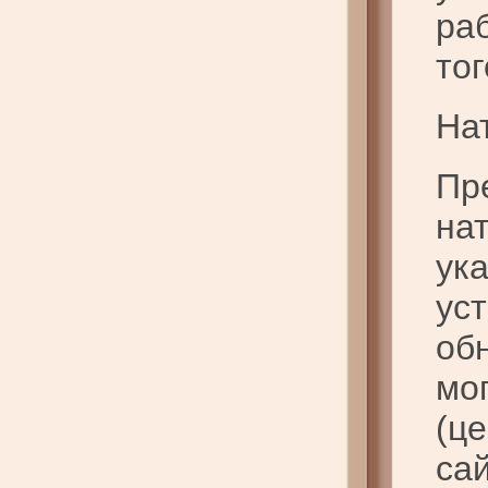
ра
то
На
Пр
на
ук
ус
об
мо
(ц
са