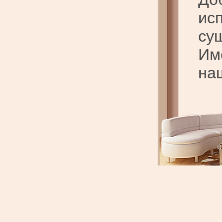
ис
су
Им
на