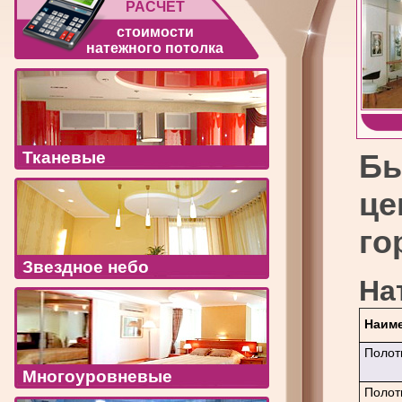
РАСЧЕТ
стоимости
натежного потолка
Тканевые
Бы
ц
го
Звездное небо
На
Наиме
Полот
Многоуровневые
Полот