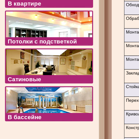
В квартире
Обход
Обраб
Монта
Потолки с подстветкой
Монта
Монта
Закла
Сатиновые
Стойк
Перех
Криво
В бассейне
Конст