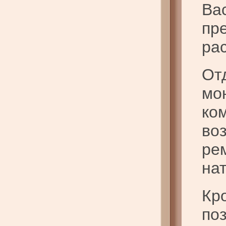
Ва
пр
ра
От
мо
ко
во
ре
на
Кр
по